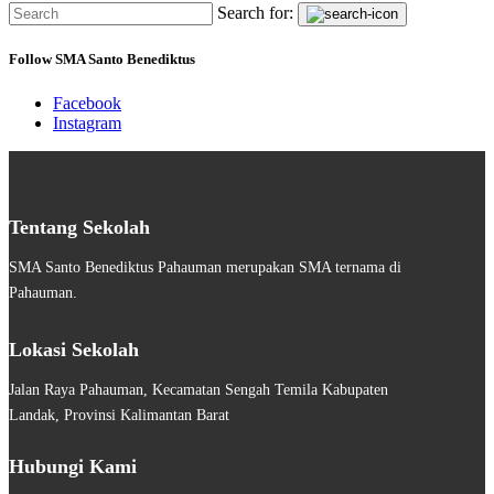
Search for:
Follow SMA Santo Benediktus
Facebook
Instagram
Tentang Sekolah
SMA Santo Benediktus Pahauman merupakan SMA ternama di
Pahauman.
Lokasi Sekolah
Jalan Raya Pahauman, Kecamatan Sengah Temila Kabupaten
Landak, Provinsi Kalimantan Barat
Hubungi Kami