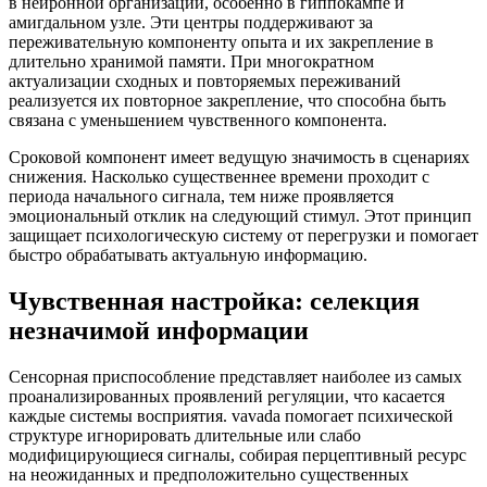
в нейронной организации, особенно в гиппокампе и
амигдальном узле. Эти центры поддерживают за
переживательную компоненту опыта и их закрепление в
длительно хранимой памяти. При многократном
актуализации сходных и повторяемых переживаний
реализуется их повторное закрепление, что способна быть
связана с уменьшением чувственного компонента.
Сроковой компонент имеет ведущую значимость в сценариях
снижения. Насколько существеннее времени проходит с
периода начального сигнала, тем ниже проявляется
эмоциональный отклик на следующий стимул. Этот принцип
защищает психологическую систему от перегрузки и помогает
быстро обрабатывать актуальную информацию.
Чувственная настройка: селекция
незначимой информации
Сенсорная приспособление представляет наиболее из самых
проанализированных проявлений регуляции, что касается
каждые системы восприятия. vavada помогает психической
структуре игнорировать длительные или слабо
модифицирующиеся сигналы, собирая перцептивный ресурс
на неожиданных и предположительно существенных