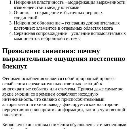
Нейронная пластичность – модификация выраженности
взаимодействий между клетками
Очистка – сокращение избыточных нервных
соединений
Нейронное обновление – генерация дополнительных
клеточных элементов в отдельных областях мозга
Сервисная сопровождение – усиление вспомогательных
компонентов нейронной системы
Проявление снижения: почему
выразительные ощущения постепенно
блекнут
Феномен ослабления является собой природный процесс
ослабления переживательных ответных реакций к
многократные события или стимулы. Причем даже самые же
яркие эмоции со временем ослабляют исходную
интенсивность, что связано с приспособительными
алгоритмами психики. вавада фиксируется как на стороне
перцептивного восприятия информации, так и в чувственной
плоскости.
Биологические основы снижения обусловлены с изменениями