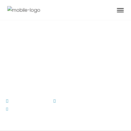
Как обойти блокировку
казино Мелбет —
лайфхаки от экспертов
2026
February 23, 2026
Uncategorized
by
Admin Pahauman