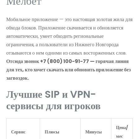
Мелбет
Мобильное приложение — это настоящая золотая жила для
обхода блоков. Приложение скачивается и обновляется
автоматически, умеет обходить региональные
ограничения, а пользователи из Нижнего Новгорода
отзываются о нем одними из самых восторженных слов.
Отсюда звонок +7 (800) 100-91-77 — горячая линия
для тех, кто хочет скачать или обновить приложение без
загвоздок.
Лучшие SIP и VPN-
сервисы для игроков
Цена/
Сервис
Плюсы
Минусы
мес