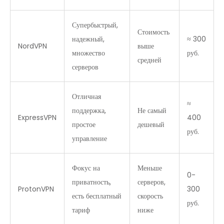
Супербыстрый,
Стоимость
надежный,
≈ 300
NordVPN
выше
множество
руб.
средней
серверов
Отличная
≈
поддержка,
Не самый
ExpressVPN
400
простое
дешевый
руб.
управление
Фокус на
Меньше
0-
приватность,
серверов,
ProtonVPN
300
есть бесплатный
скорость
руб.
тариф
ниже