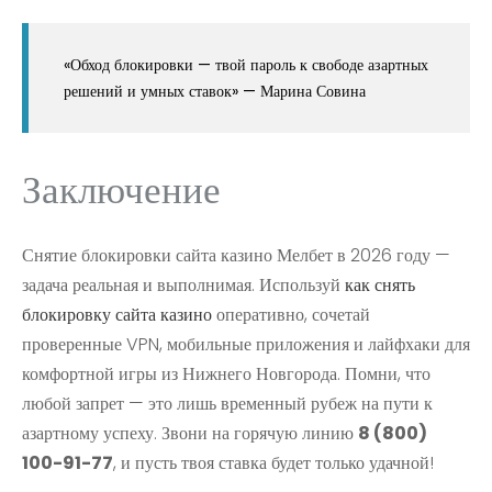
«Обход блокировки — твой пароль к свободе азартных
решений и умных ставок» — Марина Совина
Заключение
Снятие блокировки сайта казино Мелбет в 2026 году —
задача реальная и выполнимая. Используй
как снять
блокировку сайта казино
оперативно, сочетай
проверенные VPN, мобильные приложения и лайфхаки для
комфортной игры из Нижнего Новгорода. Помни, что
любой запрет — это лишь временный рубеж на пути к
азартному успеху. Звони на горячую линию
8 (800)
100-91-77
, и пусть твоя ставка будет только удачной!