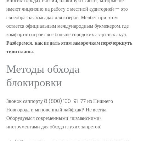
многих городах России, блокируют сайты, которые не
имеют лицензию на работу с местной аудиторией — это
своеобразная «засада» для юзеров. Мелбет при этом
остается официальным международным букмекером, где
комфортно играет всё больше городских азартных акул.
Разберемся, как не дать этим заморочкам перечеркнуть
твои планы.
Методы обхода
блокировки
Звонок саппорту 8 (800) 100-91-77 из Нижнего
Новгорода и мгновенный лайфхак? Не всегда.
Оборудуемся современными «шаманскими»
инструментами для обхода глухих запретов: