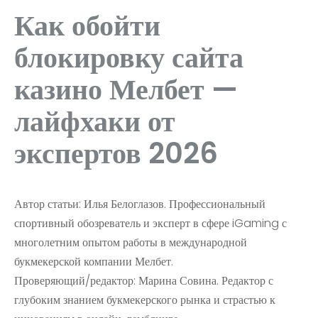
Как обойти
блокировку сайта
казино Мелбет —
лайфхаки от
экспертов 2026
Автор статьи:
Илья Белоглазов
. Профессиональный
спортивный обозреватель и эксперт в сфере iGaming с
многолетним опытом работы в международной
букмекерской компании Мелбет.
Проверяющий/редактор:
Марина Совина
. Редактор с
глубоким знанием букмекерского рынка и страстью к