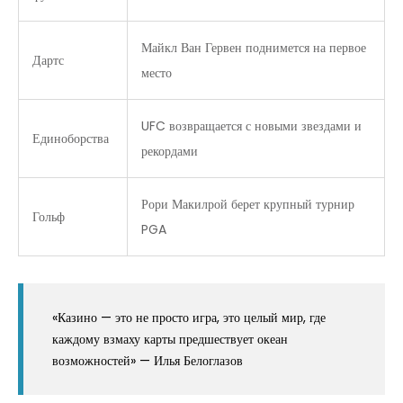
Майкл Ван Гервен поднимется на первое
Дартс
место
UFC возвращается с новыми звездами и
Единоборства
рекордами
Рори Макилрой берет крупный турнир
Гольф
PGA
«Казино — это не просто игра, это целый мир, где
каждому взмаху карты предшествует океан
возможностей» — Илья Белоглазов