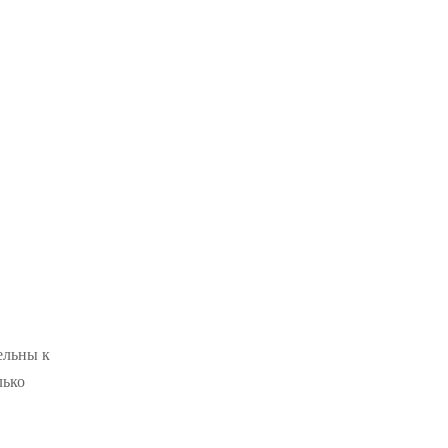
ельны к
лько