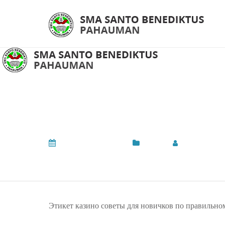
Этикет казино сове
игорных площадках
February 25, 2026
Public
by
Admin P
Этикет казино советы для новичков по правильн