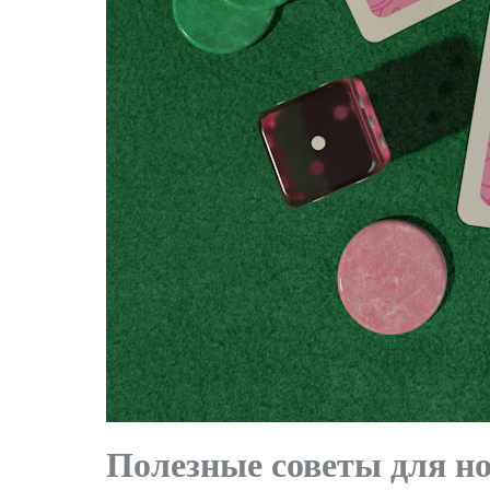
Полезные советы для н