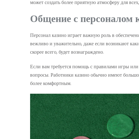
может создать более приятную атмосферу для всех
Общение с персоналом 
Персонал казино играет важную роль в обеспечен
вежливо и уважительно, даже если возникают как
скорее всего, будет вознаграждено.
Если вам требуется помощь с правилами игры или 
вопросы. Работники казино обычно имеют большой
более комфортным.