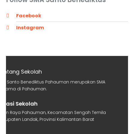
Facebook
Instagram
entang Sekolah
MA Santo Benediktus Pahauman merupakan SMA
ernama di Pahauman.
okasi Sekolah
alan Raya Pahauman, Kecamatan Sengah Temila
abupaten Landak, Provinsi Kalimantan Barat