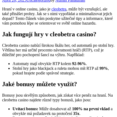
April 26, 2025
Uncategorized
by
Admin Pahauman
Hraní v online casinu, jako je
cleobetra
, může být vzrušující, ale
také přinášet prohry. Jak se s nimi vypořádat a minimalizovat jejich
dopad? Tento článek vám poskytne užitečné tipy a informace, které
vám pomohou lépe se orientovat ve světě online hazardu.
Jak fungují hry v cleobetra casino?
Cleobetra casino nabízí širokou škálu her, od automatů po stolní hry.
Většina her má určité procento návratnosti hráči (RTP), což je
důležité pro pochopení šancí na výhru. Například:
Automaty mají obvykle RTP kolem
92-96%
.
Stolní hry jako blackjack a ruleta mohou mít RTP až
99%
,
pokud hrajete podle správné strategie.
Jaké bonusy můžete využít?
Bonusy jsou skvělým způsobem, jak získat více peněz na hraní. Na
cleobetra casino najdete různé typy bonusů, jako jsou:
Uvítací bonus:
Může dosahovat až
100% na první vklad
a
obvykle má požadavek na protočení
35x
.