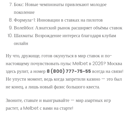
Бокс: Новые чемпионаты привлекают молодое
поколение
Формула-1: Инновации в ставках на пилотов
Волейбол: Азиатский рынок расширяет объёмы ставок
Шахматы: Возрождение интереса благодаря клубам
онлайн
Ну что, дружище, готов окунуться в мир ставок и по-
настоящему почувствовать пульс Melbet в 2026? Москва
здесь рулит, а номер
8 (800) 777-75-55
всегда на связи!
Не упусти момент, ведь когда запретили казино — это был
не конец, а лишь новый фазис большого квеста.
Звоните, ставьте и выигрывайте — мир азартных игр
растет, а Melbet с вами на старте!