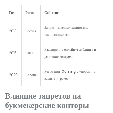
Год
Регион
Событие
Запрет наземных казино вне
2013
Россия
специальных зон
Расширение онлайн-гемблинга и
2015
США
усиление контроля
Регуляция iGaming с упором на
2020
Европа
защиту игроков
Влияние запретов на
букмекерские конторы