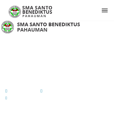
История и факты: когда
запретили казино и
какие изменения ждут
Melbet в 2026
March 10, 2026
Uncategorized
by
Admin Pahauman