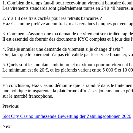
1. Combien de temps faut-il pour recevoir un virement bancaire depu
Les virements standards sont généralement traités en 24 à 48 heures, 
2. Y a-t-il des frais cachés pour les retraits bancaires ?
Haz Casino ne prélève aucun frais, mais certaines banques peuvent ap
3. Comment s’assurer que ma demande de virement sera traitée rapid
Il est essentiel de fournir des documents KYC complets et à jour dès l’i
4. Puis-je annuler une demande de virement si je change d’avis ?
Oui, tant que le paiement n’a pas été validé par le service financier,
5. Quels sont les montants minimum et maximum pour un virement ba
Le minimum est de 20 €, et les plafonds varient entre 5 000 € et 10 00
En conclusion, Haz Casino démontre que la rapidité dans le traitemen
une politique transparente, la plateforme offre à ses joueurs une expér
sur le marché francophone.
Previous
Slot City Casino umfassende Bewertung der Zahlungsoptionen 2026
Next