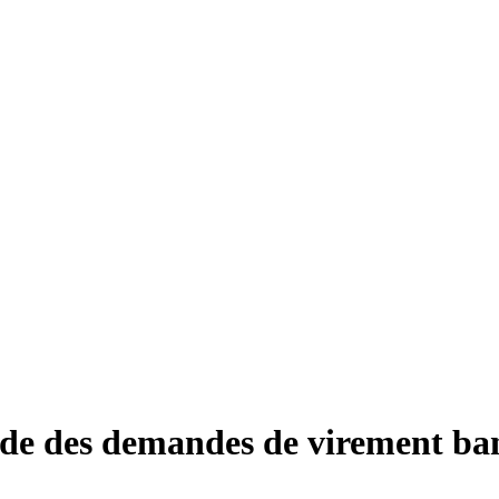
ide des demandes de virement ba