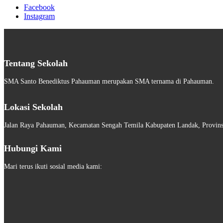
Facebook
Instagram
Tentang Sekolah
SMA Santo Benediktus Pahauman merupakan SMA ternama di Pahauman.
Lokasi Sekolah
Jalan Raya Pahauman, Kecamatan Sengah Temila Kabupaten Landak, Provins
Hubungi Kami
Mari terus ikuti sosial media kami: