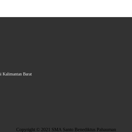
i Kalimantan Barat
Copyright © 2021 SMA Santo Benediktus Pahauman