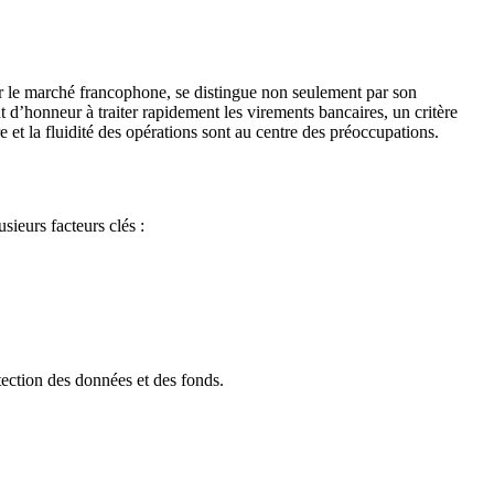
sur le marché francophone, se distingue non seulement par son
nt d’honneur à traiter rapidement les virements bancaires, un critère
e et la fluidité des opérations sont au centre des préoccupations.
sieurs facteurs clés :
otection des données et des fonds.