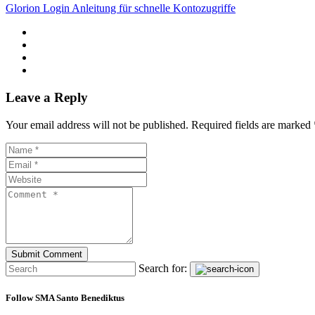
Glorion Login Anleitung für schnelle Kontozugriffe
Leave a Reply
Your email address will not be published. Required fields are marked 
Search for:
Follow SMA Santo Benediktus