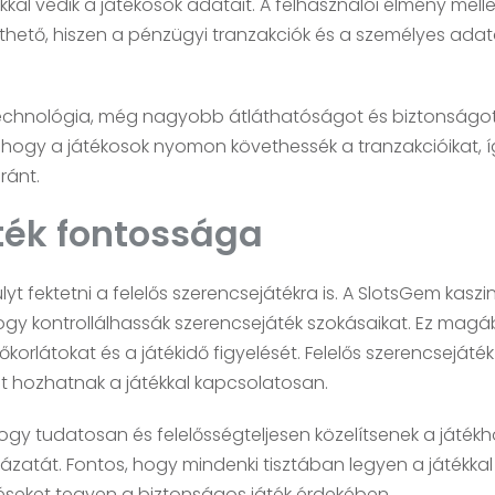
okkal védik a játékosok adatait. A felhasználói élmény melle
rthető, hiszen a pénzügyi tranzakciók és a személyes ada
 technológia, még nagyobb átláthatóságot és biztonságo
i, hogy a játékosok nyomon követhessék a tranzakcióikat, 
ránt.
áték fontossága
yt fektetni a felelős szerencsejátékra is. A SlotsGem kaszi
ogy kontrollálhassák szerencsejáték szokásaikat. Ez mag
időkorlátokat és a játékidő figyelését. Felelős szerencsejáték
et hozhatnak a játékkal kapcsolatosan.
ogy tudatosan és felelősségteljesen közelítsenek a játékh
zatát. Fontos, hogy mindenki tisztában legyen a játékkal
éseket tegyen a biztonságos játék érdekében.