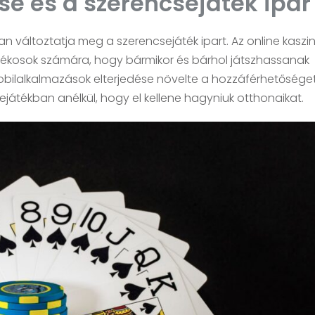
se és a szerencsejáték ipar
n változtatja meg a szerencsejáték ipart. Az online kaszin
játékosok számára, hogy bármikor és bárhol játszhassanak
obilalkalmazások elterjedése növelte a hozzáférhetőséget
játékban anélkül, hogy el kellene hagyniuk otthonaikat.