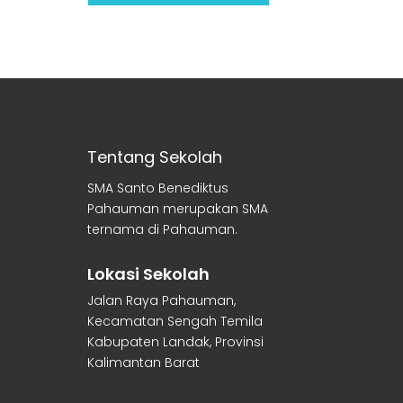
Tentang Sekolah
SMA Santo Benediktus
Pahauman merupakan SMA
ternama di Pahauman.
Lokasi Sekolah
Jalan Raya Pahauman,
Kecamatan Sengah Temila
Kabupaten Landak, Provinsi
Kalimantan Barat