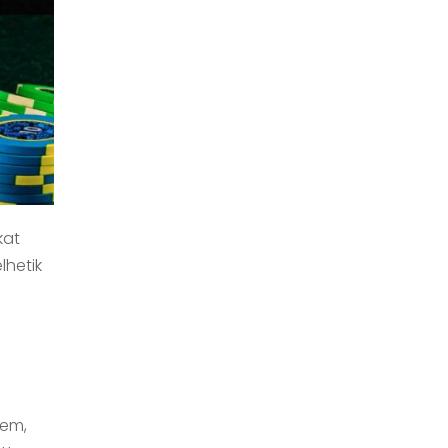
kat
lhetik
Gem,