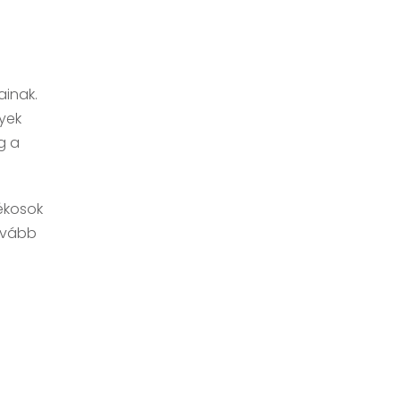
ainak.
lyek
g a
tékosok
ovább