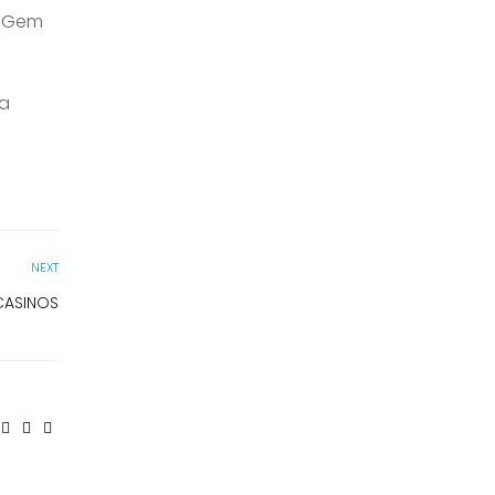
tsGem
 a
NEXT
CASINOS