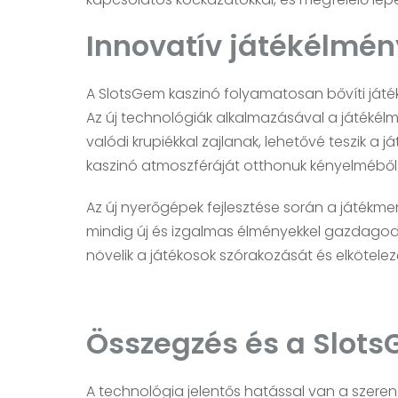
Innovatív játékélmé
A SlotsGem kaszinó folyamatosan bővíti játé
Az új technológiák alkalmazásával a játékélm
valódi krupiékkal zajlanak, lehetővé teszik 
kaszinó atmoszféráját otthonuk kényelméből
Az új nyerőgépek fejlesztése során a játékme
mindig új és izgalmas élményekkel gazdagod
növelik a játékosok szórakozását és elkötele
Összegzés és a Slots
A technológia jelentős hatással van a szeren