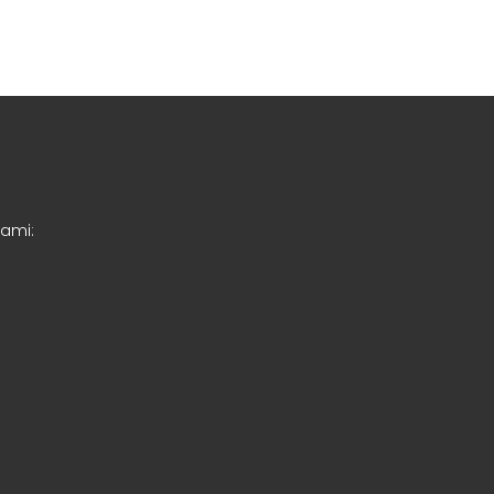
kami: