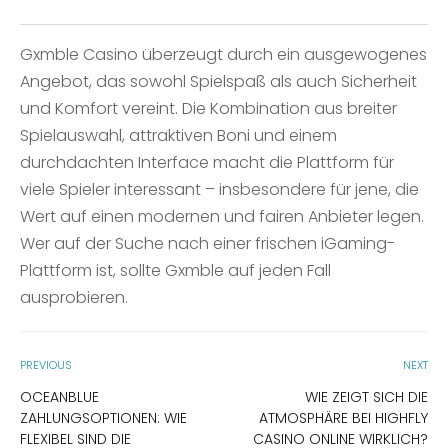
Gxmble Casino überzeugt durch ein ausgewogenes
Angebot, das sowohl Spielspaß als auch Sicherheit
und Komfort vereint. Die Kombination aus breiter
Spielauswahl, attraktiven Boni und einem
durchdachten Interface macht die Plattform für
viele Spieler interessant – insbesondere für jene, die
Wert auf einen modernen und fairen Anbieter legen.
Wer auf der Suche nach einer frischen iGaming-
Plattform ist, sollte Gxmble auf jeden Fall
ausprobieren.
PREVIOUS
NEXT
OCEANBLUE
WIE ZEIGT SICH DIE
ZAHLUNGSOPTIONEN: WIE
ATMOSPHÄRE BEI HIGHFLY
FLEXIBEL SIND DIE
CASINO ONLINE WIRKLICH?