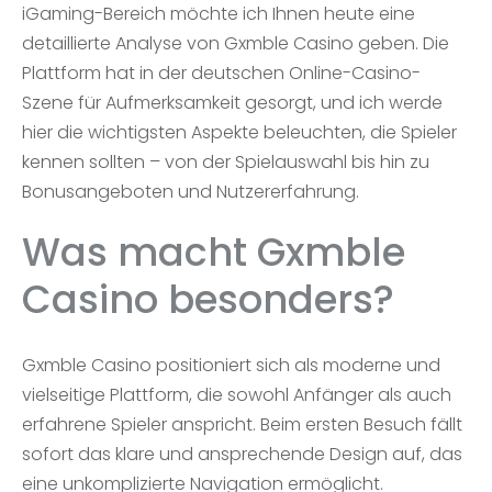
iGaming-Bereich möchte ich Ihnen heute eine
detaillierte Analyse von Gxmble Casino geben. Die
Plattform hat in der deutschen Online-Casino-
Szene für Aufmerksamkeit gesorgt, und ich werde
hier die wichtigsten Aspekte beleuchten, die Spieler
kennen sollten – von der Spielauswahl bis hin zu
Bonusangeboten und Nutzererfahrung.
Was macht Gxmble
Casino besonders?
Gxmble Casino positioniert sich als moderne und
vielseitige Plattform, die sowohl Anfänger als auch
erfahrene Spieler anspricht. Beim ersten Besuch fällt
sofort das klare und ansprechende Design auf, das
eine unkomplizierte Navigation ermöglicht.