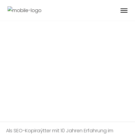
Gxmble Casino: Der
umfassende Einblick
in die Plattform
February 2, 2026
Uncategorized
by
Admin Pahauman
Als SEO-Kopiraýtter mit 10 Jahren Erfahrung im