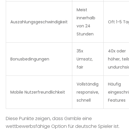
Meist
innerhalb
Auszahlungsgeschwindigkeit
Oft 1-5 T
von 24
Stunden
35x
40x oder
Bonusbedingungen
Umsatz,
höher, teil
fair
undurchsi
Vollständig
Häufig
Mobile Nutzerfreundlichkeit
responsive,
eingeschr
schnell
Features
Diese Punkte zeigen, dass Gxmble eine
wettbewerbsfähige Option für deutsche Spieler ist.