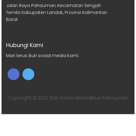
Jalan Raya Pahauman, Kecamatan Sengah
Temila Kabupaten Landak, Provinsi Kalimantan
Barat
Hubungi Kami
Mari terus ikuti sosial media kami:
Copyright © 2021 SMA Santo Benediktus Pahauman