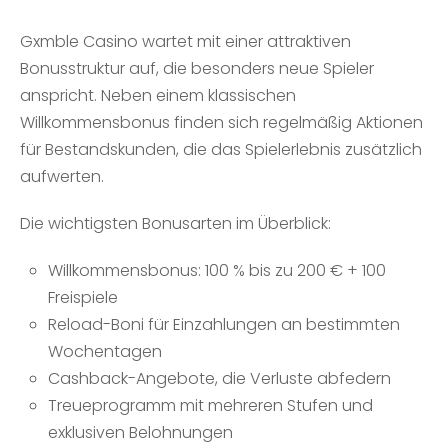
Gxmble Casino wartet mit einer attraktiven
Bonusstruktur auf, die besonders neue Spieler
anspricht. Neben einem klassischen
Willkommensbonus finden sich regelmäßig Aktionen
für Bestandskunden, die das Spielerlebnis zusätzlich
aufwerten.
Die wichtigsten Bonusarten im Überblick:
Willkommensbonus: 100 % bis zu 200 € + 100
Freispiele
Reload-Boni für Einzahlungen an bestimmten
Wochentagen
Cashback-Angebote, die Verluste abfedern
Treueprogramm mit mehreren Stufen und
exklusiven Belohnungen