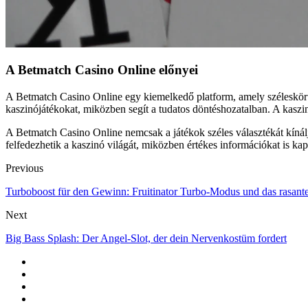
A Betmatch Casino Online előnyei
A Betmatch Casino Online egy kiemelkedő platform, amely széleskörű
kaszinójátékokat, miközben segít a tudatos döntéshozatalban. A kaszi
A Betmatch Casino Online nemcsak a játékok széles választékát kínálj
felfedezhetik a kaszinó világát, miközben értékes információkat is kapn
Previous
Turboboost für den Gewinn: Fruitinator Turbo-Modus und das rasante
Next
Big Bass Splash: Der Angel-Slot, der dein Nervenkostüm fordert