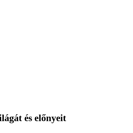
lágát és előnyeit