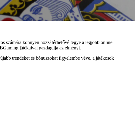
kos számára könnyen hozzáférhetővé tegye a legjobb online
 BGaming játékaival gazdagítja az élményt.
gújabb trendeket és bónuszokat figyelembe véve, a játékosok