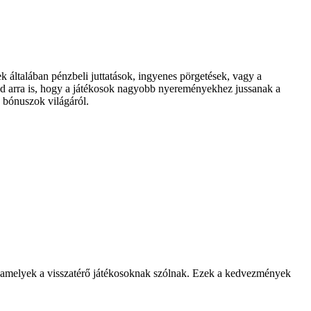
 általában pénzbeli juttatások, ingyenes pörgetések, vagy a
d arra is, hogy a játékosok nagyobb nyereményekhez jussanak a
ó bónuszok világáról.
, amelyek a visszatérő játékosoknak szólnak. Ezek a kedvezmények