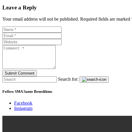
Leave a Reply
Your email address will not be published. Required fields are marked 
Search for:
Follow SMA Santo Benediktus
Facebook
Instagram