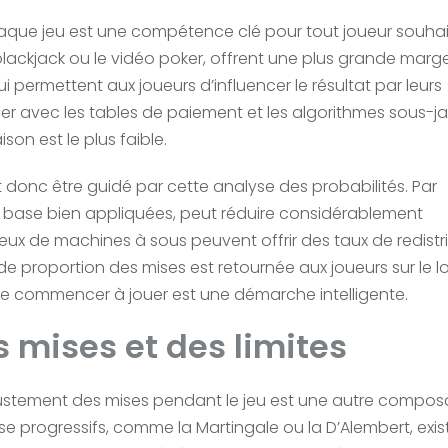
haque jeu est une compétence clé pour tout joueur souha
 blackjack ou le vidéo poker, offrent une plus grande marg
permettent aux joueurs d’influencer le résultat par leurs
riser avec les tables de paiement et les algorithmes sous-j
son est le plus faible.
 donc être guidé par cette analyse des probabilités. Par
de base bien appliquées, peut réduire considérablement
eux de machines à sous peuvent offrir des taux de redistr
de proportion des mises est retournée aux joueurs sur le l
de commencer à jouer est une démarche intelligente.
s mises et des limites
’ajustement des mises pendant le jeu est une autre compo
se progressifs, comme la Martingale ou la D’Alembert, exis