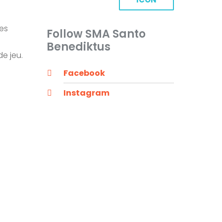
les
Follow SMA Santo
Benediktus
e jeu.
Facebook
Instagram