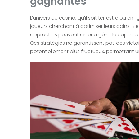
gagnantes
L’univers du casino, qu’il soit terrestre ou en 
joueurs cherchant à optimiser leurs gains. Bi
approches peuvent aider à gérer le capital, à
Ces stratégies ne garantissent pas des victoir
potentiellement plus fructueux, permettant u