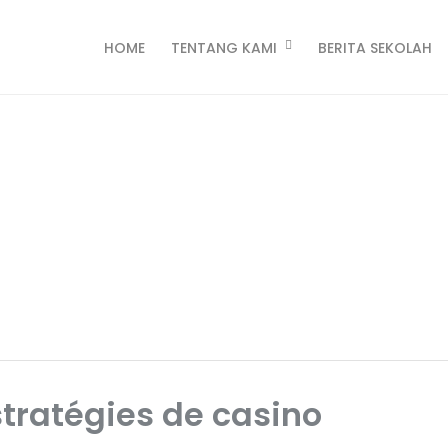
HOME
TENTANG KAMI
BERITA SEKOLAH
tégies légendaires de 
vantgarde
hauman
tratégies de casino