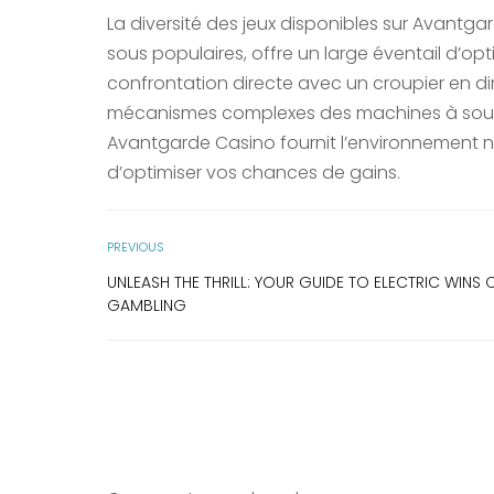
La diversité des jeux disponibles sur Avantga
sous populaires, offre un large éventail d’opt
confrontation directe avec un croupier en dir
mécanismes complexes des machines à sous a
Avantgarde Casino fournit l’environnement n
d’optimiser vos chances de gains.
PREVIOUS
UNLEASH THE THRILL: YOUR GUIDE TO ELECTRIC WINS
GAMBLING