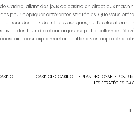
rde Casino, allant des jeux de casino en direct aux machi
ions pour appliquer différentes stratégies. Que vous préfér
ect pour des jeux de table classiques, ou l’exploration de
vec des taux de retour au joueur potentiellement élevé
écessaire pour expérimenter et affiner vos approches afi
 CASINO
CASINOLO CASINO : LE PLAN INCROYABLE POUR M
LES STRATÉGIES GA