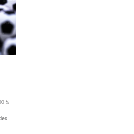
00 %
 des