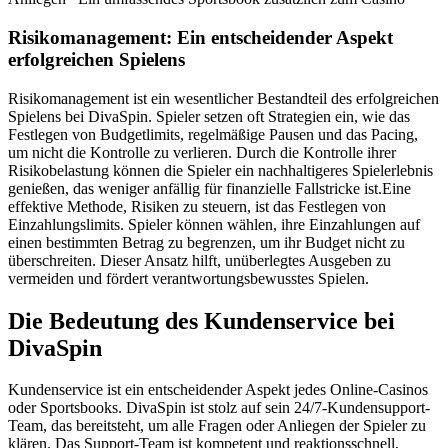
Risikomanagement: Ein entscheidender Aspekt
erfolgreichen Spielens
Risikomanagement ist ein wesentlicher Bestandteil des erfolgreichen
Spielens bei DivaSpin. Spieler setzen oft Strategien ein, wie das
Festlegen von Budgetlimits, regelmäßige Pausen und das Pacing,
um nicht die Kontrolle zu verlieren. Durch die Kontrolle ihrer
Risikobelastung können die Spieler ein nachhaltigeres Spielerlebnis
genießen, das weniger anfällig für finanzielle Fallstricke ist.Eine
effektive Methode, Risiken zu steuern, ist das Festlegen von
Einzahlungslimits. Spieler können wählen, ihre Einzahlungen auf
einen bestimmten Betrag zu begrenzen, um ihr Budget nicht zu
überschreiten. Dieser Ansatz hilft, unüberlegtes Ausgeben zu
vermeiden und fördert verantwortungsbewusstes Spielen.
Die Bedeutung des Kundenservice bei
DivaSpin
Kundenservice ist ein entscheidender Aspekt jedes Online-Casinos
oder Sportsbooks. DivaSpin ist stolz auf sein 24/7-Kundensupport-
Team, das bereitsteht, um alle Fragen oder Anliegen der Spieler zu
klären. Das Support-Team ist kompetent und reaktionsschnell,