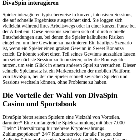
DivaSpin interagieren
Spieler interagieren typischerweise in kurzen, intensiven Sessions,
die auf schnelle Ergebnisse ausgerichtet sind. Sie loggen sich
vielleicht während ihres Arbeitswegs oder in einer kurzen Pause bei
der Arbeit ein. Diese Sessions zeichnen sich oft durch schnelle
Entscheidungen aus, bei denen die Spieler kalkulierte Risiken
eingehen, um ihre Gewinne zu maximieren.Ein häufiges Szenario
ist, wenn ein Spieler einen großen Gewinn in Sweet Bonanza
erzielt. Er könnte sofort einen Teil seines Gewinns auszahlen lassen,
um seine nächste Session zu finanzieren, oder die Bonusgelder
nutzen, um sein Glück in einem anderen Spiel zu versuchen. Dieser
schnelle Spielansatz ist ein Markenzeichen der mobilen Plattform
von DivaSpin, bei der die Spieler schnell zwischen Spielen und
Sessions wechseln können, ohne Probleme zu haben.
Die Vorteile der Wahl von DivaSpin
Casino und Sportsbook
DivaSpin bietet seinen Spielern eine Vielzahl von Vorteilen,
darunter:* Eine umfangreiche Spielesammlung mit über 7.000
Titeln* Unterstützung für mehrere Kryptowährungs-
Zahlungsoptionen* 24/7 Kundenservice für alle Fragen oder
Anliegen* Ein umfassendes Sportsbook zusätzlich zum Casino