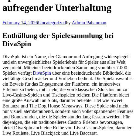
aufregender Unterhaltung
February 14, 2026
Uncategorized
by
Admin Pahauman
Enthüllung der Spielesammlung bei
DivaSpin
DivaSpin ist ein Name, der Glamour und Aufregung widerspiegelt
und ein unvergleichliches Spielerlebnis für Spieler aus aller Welt
verspricht. Mit einer beeindruckenden Sammlung von über 7.000
Spielen verfügt
DivaSpin
über eine beeindruckende Bibliothek, die
vielfältige Geschmäcker und Vorlieben bedient. Die Spielauswahl ist
ein Beweis für das Engagement der Plattform, ein immersives
Erlebnis zu bieten, mit Titeln, die von klassischen Slots bis hin zu
Live-Casino-Spielen und Tischspielen reichen.Die Plattform bietet
eine große Auswahl an Slots, darunter beliebte Titel wie Sweet
Bonanza und The Dog House Megaways. Diese Spiele sind nicht
nur visuell atemberaubend, sondern auch voller spannender Features
und Bonusrunden, die die Spieler stundenlang fesseln werden. Für
diejenigen, die ein traditionelleres Casino-Erlebnis bevorzugen,
bietet DivaSpin auch eine Reihe von Live-Casino-Spielen, darunter
Live Roulette, Live Blackjack und Live Baccarat.