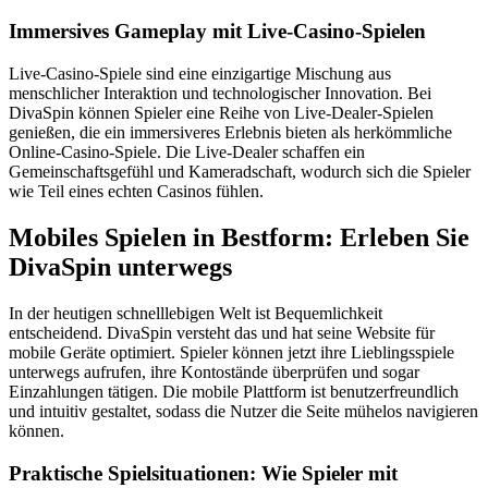
Immersives Gameplay mit Live-Casino-Spielen
Live-Casino-Spiele sind eine einzigartige Mischung aus
menschlicher Interaktion und technologischer Innovation. Bei
DivaSpin können Spieler eine Reihe von Live-Dealer-Spielen
genießen, die ein immersiveres Erlebnis bieten als herkömmliche
Online-Casino-Spiele. Die Live-Dealer schaffen ein
Gemeinschaftsgefühl und Kameradschaft, wodurch sich die Spieler
wie Teil eines echten Casinos fühlen.
Mobiles Spielen in Bestform: Erleben Sie
DivaSpin unterwegs
In der heutigen schnelllebigen Welt ist Bequemlichkeit
entscheidend. DivaSpin versteht das und hat seine Website für
mobile Geräte optimiert. Spieler können jetzt ihre Lieblingsspiele
unterwegs aufrufen, ihre Kontostände überprüfen und sogar
Einzahlungen tätigen. Die mobile Plattform ist benutzerfreundlich
und intuitiv gestaltet, sodass die Nutzer die Seite mühelos navigieren
können.
Praktische Spielsituationen: Wie Spieler mit