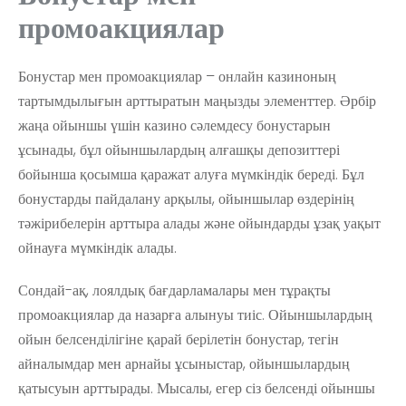
промоакциялар
Бонустар мен промоакциялар – онлайн казиноның
тартымдылығын арттыратын маңызды элементтер. Әрбір
жаңа ойыншы үшін казино сәлемдесу бонустарын
ұсынады, бұл ойыншылардың алғашқы депозиттері
бойынша қосымша қаражат алуға мүмкіндік береді. Бұл
бонустарды пайдалану арқылы, ойыншылар өздерінің
тәжірибелерін арттыра алады және ойындарды ұзақ уақыт
ойнауға мүмкіндік алады.
Сондай-ақ, лоялдық бағдарламалары мен тұрақты
промоакциялар да назарға алынуы тиіс. Ойыншылардың
ойын белсенділігіне қарай берілетін бонустар, тегін
айналымдар мен арнайы ұсыныстар, ойыншылардың
қатысуын арттырады. Мысалы, егер сіз белсенді ойыншы