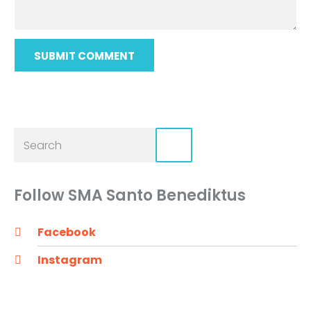
Follow SMA Santo Benediktus
Facebook
Instagram