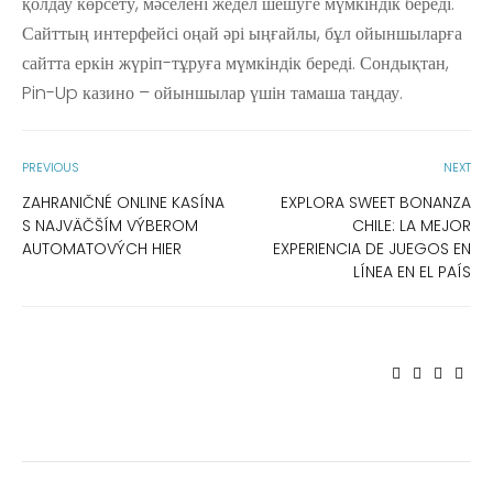
қолдау көрсету, мәселені жедел шешуге мүмкіндік береді.
Сайттың интерфейсі оңай әрі ыңғайлы, бұл ойыншыларға
сайтта еркін жүріп-тұруға мүмкіндік береді. Сондықтан,
Pin-Up казино – ойыншылар үшін тамаша таңдау.
PREVIOUS
NEXT
ZAHRANIČNÉ ONLINE KASÍNA
EXPLORA SWEET BONANZA
S NAJVÄČŠÍM VÝBEROM
CHILE: LA MEJOR
AUTOMATOVÝCH HIER
EXPERIENCIA DE JUEGOS EN
LÍNEA EN EL PAÍS