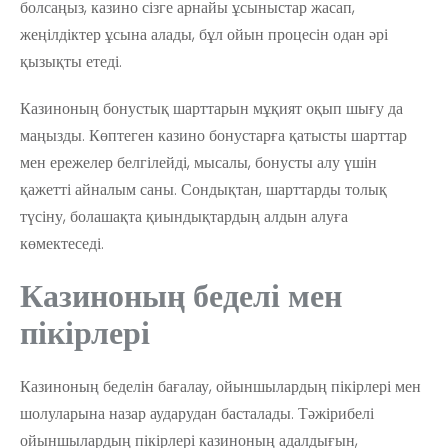
болсаңыз, казино сізге арнайы ұсыныстар жасап,
жеңілдіктер ұсына алады, бұл ойын процесін одан әрі
қызықты етеді.
Казиноның бонустық шарттарын мұқият оқып шығу да
маңызды. Көптеген казино бонустарға қатысты шарттар
мен ережелер белгілейді, мысалы, бонусты алу үшін
қажетті айналым саны. Сондықтан, шарттарды толық
түсіну, болашақта қиындықтардың алдын алуға
көмектеседі.
Казиноның беделі мен
пікірлері
Казиноның беделін бағалау, ойыншылардың пікірлері мен
шолуларына назар аударудан басталады. Тәжірибелі
ойыншылардың пікірлері казиноның адалдығын,