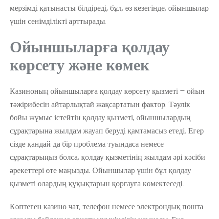
мерзімді қатынасты білдіреді, бұл, өз кезегінде, ойыншылар
үшін сенімділікті арттырады.
Ойыншыларға қолдау
көрсету және көмек
Казиноның ойыншыларға қолдау көрсету қызметі – ойын
тәжірибесін айтарлықтай жақсартатын фактор. Тәулік
бойы жұмыс істейтін қолдау қызметі, ойыншылардың
сұрақтарына жылдам жауап беруді қамтамасыз етеді. Егер
сізде қандай да бір проблема туындаса немесе
сұрақтарыңыз болса, қолдау қызметінің жылдам әрі кәсіби
әрекеттері өте маңызды. Ойыншылар үшін бұл қолдау
қызметі олардың құқықтарын қорғауға көмектеседі.
Көптеген казино чат, телефон немесе электрондық пошта