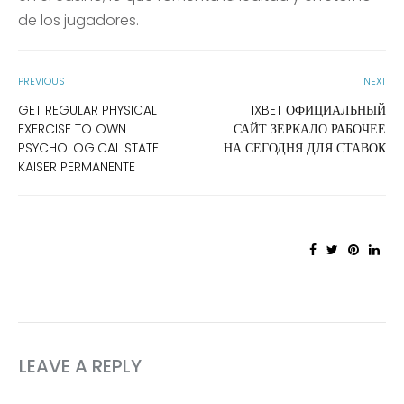
de los jugadores.
PREVIOUS
NEXT
GET REGULAR PHYSICAL
1XBET ОФИЦИАЛЬНЫЙ
EXERCISE TO OWN
САЙТ ЗЕРКАЛО РАБОЧЕЕ
PSYCHOLOGICAL STATE
НА СЕГОДНЯ ДЛЯ СТАВОК
KAISER PERMANENTE
LEAVE A REPLY