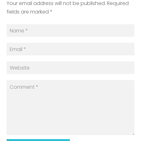
Your email address will not be published. Required
fields are marked *