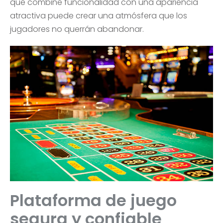
que combine funcionalidad con una apariencia
atractiva puede crear una atmósfera que los
jugadores no querrán abandonar.
Plataforma de juego
segura y confiable