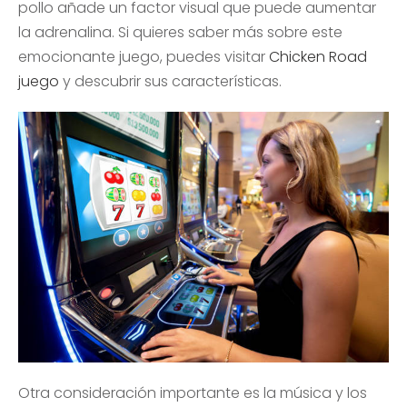
pollo añade un factor visual que puede aumentar
la adrenalina. Si quieres saber más sobre este
emocionante juego, puedes visitar
Chicken Road
juego
y descubrir sus características.
Otra consideración importante es la música y los