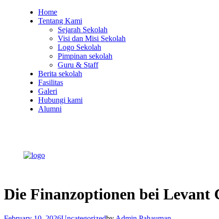
Home
Tentang Kami
Sejarah Sekolah
Visi dan Misi Sekolah
Logo Sekolah
Pimpinan sekolah
Guru & Staff
Berita sekolah
Fasilitas
Galeri
Hubungi kami
Alumni
Die Finanzoptionen bei Levant C
February 10, 2026
Uncategorized
by
Admin Pahauman