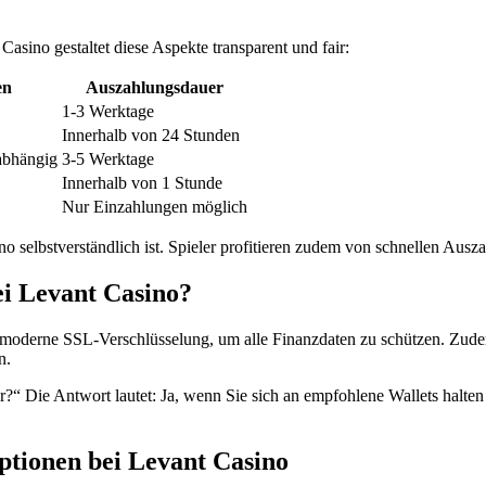
Casino gestaltet diese Aspekte transparent und fair:
en
Auszahlungsdauer
1-3 Werktage
Innerhalb von 24 Stunden
abhängig
3-5 Werktage
Innerhalb von 1 Stunde
Nur Einzahlungen möglich
no selbstverständlich ist. Spieler profitieren zudem von schnellen Au
ei Levant Casino?
t moderne SSL-Verschlüsselung, um alle Finanzdaten zu schützen. Zudem
n.
?“ Die Antwort lautet: Ja, wenn Sie sich an empfohlene Wallets halte
ptionen bei Levant Casino