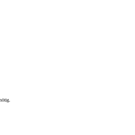
nötig.