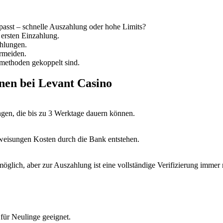
passt – schnelle Auszahlung oder hohe Limits?
 ersten Einzahlung.
hlungen.
ermeiden.
methoden gekoppelt sind.
nen bei Levant Casino
ngen, die bis zu 3 Werktage dauern können.
weisungen Kosten durch die Bank entstehen.
möglich, aber zur Auszahlung ist eine vollständige Verifizierung immer 
 für Neulinge geeignet.