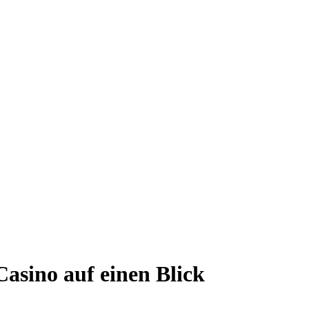
asino auf einen Blick