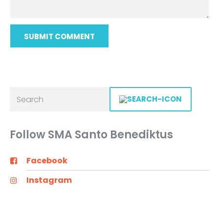
Follow SMA Santo Benediktus
Facebook
Instagram