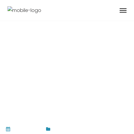
Die Evolution der
Online-Casino-
Branche:
Innovationen,
Integrität und
Strategien
April 24, 2025
Uncategorized