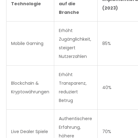
Technologie
auf die
(2023)
Branche
Erhöht
Zugänglichkeit,
Mobile Gaming
85%
steigert
Nutzerzahlen
Erhöht
Blockchain &
Transparenz,
40%
Kryptowährungen
reduziert
Betrug
Authentischere
Erfahrung,
Live Dealer Spiele
70%
höhere