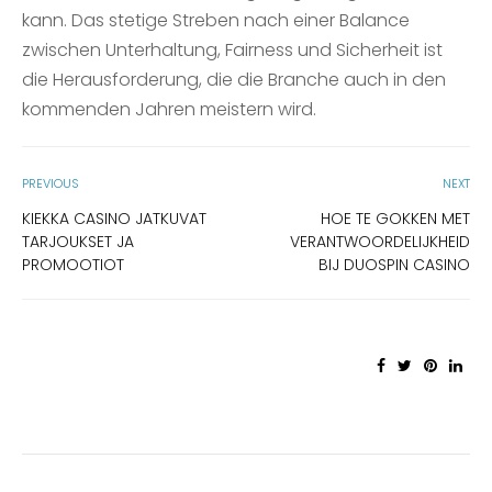
kann. Das stetige Streben nach einer Balance
zwischen Unterhaltung, Fairness und Sicherheit ist
die Herausforderung, die die Branche auch in den
kommenden Jahren meistern wird.
PREVIOUS
NEXT
KIEKKA CASINO JATKUVAT
HOE TE GOKKEN MET
TARJOUKSET JA
VERANTWOORDELIJKHEID
PROMOOTIOT
BIJ DUOSPIN CASINO