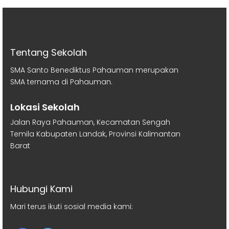
Tentang Sekolah
SMA Santo Benediktus Pahauman merupakan
SMA ternama di Pahauman.
Lokasi Sekolah
Jalan Raya Pahauman, Kecamatan Sengah
Temila Kabupaten Landak, Provinsi Kalimantan
Barat
Hubungi Kami
Mari terus ikuti sosial media kami: