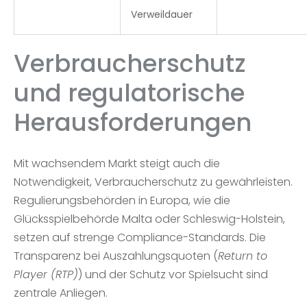
Verweildauer
Verbraucherschutz
und regulatorische
Herausforderungen
Mit wachsendem Markt steigt auch die
Notwendigkeit, Verbraucherschutz zu gewährleisten.
Regulierungsbehörden in Europa, wie die
Glücksspielbehörde Malta oder Schleswig-Holstein,
setzen auf strenge Compliance-Standards. Die
Transparenz bei Auszahlungsquoten (
Return to
Player (RTP)
) und der Schutz vor Spielsucht sind
zentrale Anliegen.