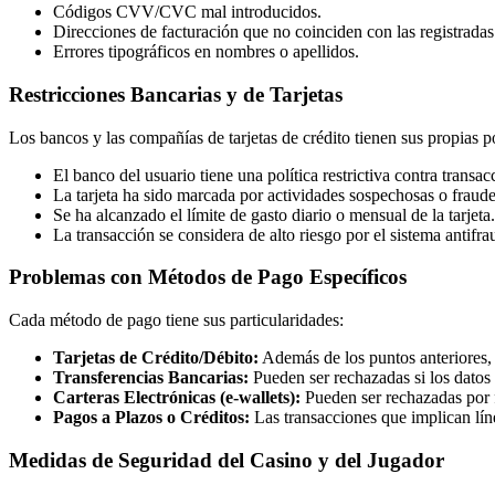
Códigos CVV/CVC mal introducidos.
Direcciones de facturación que no coinciden con las registradas
Errores tipográficos en nombres o apellidos.
Restricciones Bancarias y de Tarjetas
Los bancos y las compañías de tarjetas de crédito tienen sus propias po
El banco del usuario tiene una política restrictiva contra transa
La tarjeta ha sido marcada por actividades sospechosas o fraude
Se ha alcanzado el límite de gasto diario o mensual de la tarjeta.
La transacción se considera de alto riesgo por el sistema antifr
Problemas con Métodos de Pago Específicos
Cada método de pago tiene sus particularidades:
Tarjetas de Crédito/Débito:
Además de los puntos anteriores, a
Transferencias Bancarias:
Pueden ser rechazadas si los datos 
Carteras Electrónicas (e-wallets):
Pueden ser rechazadas por fo
Pagos a Plazos o Créditos:
Las transacciones que implican lín
Medidas de Seguridad del Casino y del Jugador