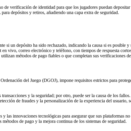
so de verificación de identidad para que los jugadores puedan depositar 
 para depósitos y retiros, añadiendo una capa extra de seguridad.
e si un depósito ha sido rechazado, indicando la causa si es posible y
t en vivo, correo electrónico y teléfono, con tiempos de respuesta corto
tilizan métodos de pago fiables o que completan sus verificaciones de
 Ordenación del Juego (DGOJ), impone requisitos estrictos para proteger
as transacciones y la seguridad; por otro, puede ser la causa de los fal
 detección de fraudes y la personalización de la experiencia del usuario,
 y las innovaciones tecnológicas para asegurar que sus plataformas no 
os métodos de pago y la mejora continua de los sistemas de seguridad.