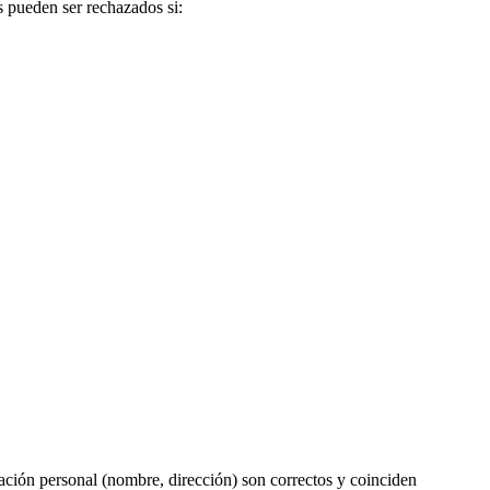
s pueden ser rechazados si:
ación personal (nombre, dirección) son correctos y coinciden