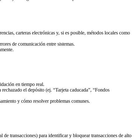
ncias, carteras electrónicas y, si es posible, métodos locales como
rrores de comunicación entre sistemas.
amente.
idación en tiempo real.
a rechazado el depósito (ej. “Tarjeta caducada”, “Fondos
esamiento y cómo resolver problemas comunes.
al de transacciones) para identificar y bloquear transacciones de alto