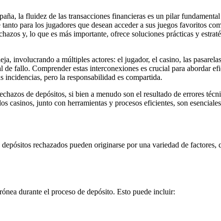
ña, la fluidez de las transacciones financieras es un pilar fundamental p
e tanto para los jugadores que desean acceder a sus juegos favoritos c
echazos y, lo que es más importante, ofrece soluciones prácticas y estra
a, involucrando a múltiples actores: el jugador, el casino, las pasarela
l de fallo. Comprender estas interconexiones es crucial para abordar ef
s incidencias, pero la responsabilidad es compartida.
rechazos de depósitos, si bien a menudo son el resultado de errores técn
los casinos, junto con herramientas y procesos eficientes, son esenciale
s depósitos rechazados pueden originarse por una variedad de factores, q
rónea durante el proceso de depósito. Esto puede incluir: