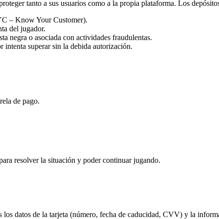
roteger tanto a sus usuarios como a la propia plataforma. Los depósito
(KYC – Know Your Customer).
ta del jugador.
ista negra o asociada con actividades fraudulentas.
r intenta superar sin la debida autorización.
rela de pago.
para resolver la situación y poder continuar jugando.
 los datos de la tarjeta (número, fecha de caducidad, CVV) y la inform