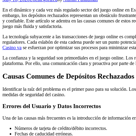
En el dinámico y cada vez más regulado sector del juego online en Espa
embargo, los depósitos rechazados representan un obstáculo frustrant
y confiable. Este artículo se adentra en las causas comunes de estos r
juego más fluida y satisfactoria.
La tecnología subyacente a las transacciones de juego online es complej
reguladores. Cada eslabón de esta cadena puede ser un punto potencia
Casino va
se esfuerzan por optimizar sus procesos para minimizar esta
La confianza y la seguridad son primordiales en el juego online. Los 
plataforma. Por ello, una comunicación clara y proactiva por parte de 
Causas Comunes de Depósitos Rechazados
Identificar la raíz del problema es el primer paso para su solución. Lo
medidas de seguridad del casino.
Errores del Usuario y Datos Incorrectos
Una de las causas más frecuentes es la introducción de información er
Números de tarjeta de crédito/débito incorrectos.
Fechas de caducidad erróneas.