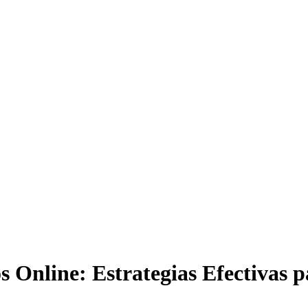
s Online: Estrategias Efectivas 