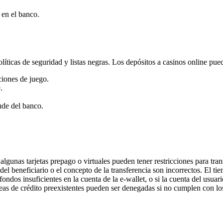
 en el banco.
líticas de seguridad y listas negras. Los depósitos a casinos online pue
cciones de juego.
.
aude del banco.
lgunas tarjetas prepago o virtuales pueden tener restricciones para tran
del beneficiario o el concepto de la transferencia son incorrectos. El t
ndos insuficientes en la cuenta de la e-wallet, o si la cuenta del usuar
eas de crédito preexistentes pueden ser denegadas si no cumplen con lo