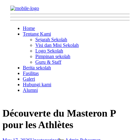
Home
Tentang Kami
Sejarah Sekolah
Visi dan Misi Sekolah
Logo Sekolah
Pimpinan sekolah
Guru & Staff
Berita sekolah
Fasilitas
Galeri
Hubungi kami
Alumni
Découverte du Masteron P
pour les Athlètes