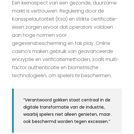
Een kernaspect van een gezonde, duurzame
markt is vertrouwen. Regulering door de
Kansspelautoriteit (Ksa) en strikte certificatie-
eisen zorgen ervoor dat operators voldoen
aan hoge normen voor
gegevensbescherming en fair play. Online
casino’s maken gebruik van geavanceerde
encryptie en verificatiemethoden, zoals multi-
factor authenticatie en biometrische
technologieën, om spelers te beschermen.
“Verantwoord gokken staat centraal in de
digitale transformatie van de industrie,
waarbij spelers niet alleen genieten, maar
ook beschermd worden tegen excessen.”