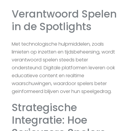
Verantwoord Spelen
in de Spotlights
Met technologische hulpmiddelen, zoals
limieten op inzetten en tijdsbeheersing, wordt
verantwoord spelen steeds beter
ondersteund. Digitale platformen leveren ook
educatieve content en realtime
waarschuwingen, waardoor spelers beter
geïnformeerd blijven over hun speelgedrag.
Strategische
Integratie: Hoe