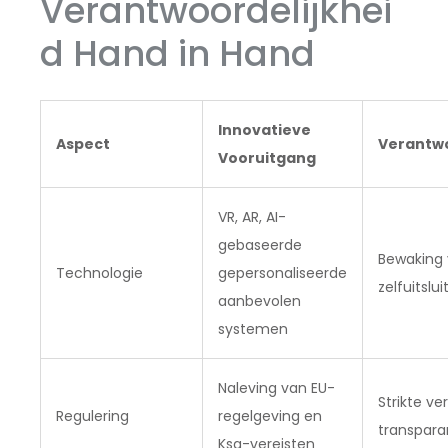
Verantwoordelijkhei
d Hand in Hand
Innovatieve
Aspect
Verantwo
Vooruitgang
VR, AR, AI-
gebaseerde
Bewaking v
Technologie
gepersonaliseerde
zelfuitslui
aanbevolen
systemen
Naleving van EU-
Strikte ver
Regulering
regelgeving en
transpara
Ksa-vereisten