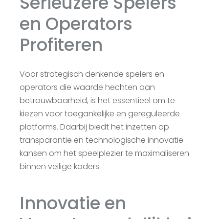
Serieuzere Spelers
en Operators
Profiteren
Voor strategisch denkende spelers en
operators die waarde hechten aan
betrouwbaarheid, is het essentieel om te
kiezen voor toegankelijke en gereguleerde
platforms. Daarbij biedt het inzetten op
transparantie en technologische innovatie
kansen om het speelplezier te maximaliseren
binnen veilige kaders.
Innovatie en