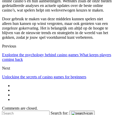
online casino’s en hun aanbiedingen. Websites zoals de onze bieden
gedetailleerde analyses en actuele updates over de beste online
casino’s, wat spelers helpt om weloverwogen keuzes te maken.
Door gebruik te maken van deze middelen kunnen spelers niet
alleen hun kansen op winst vergroten, maar ook genieten van een
zorgeloze gokervaring. Het is belangrijk om altijd op de hoogte te
blijven van de nieuwste trends en strategieën in de wereld van het
gokken, zodat je jouw spel voortdurend kunt verbeteren.
Previous
Exploring the psychology behind casino games What keeps players
coming back
Next
Unlocking the secrets of casino games for beginners
Comments are closed.
Search for: