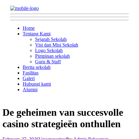
Home
Tentang Kami
Sejarah Sekolah
Visi dan Misi Sekolah
Logo Sekolah
Pimpinan sekolah
Guru & Staff
Berita sekolah
Fasilitas
Galeri
Hubungi kami
Alumni
De geheimen van succesvolle
casino strategieën onthullen