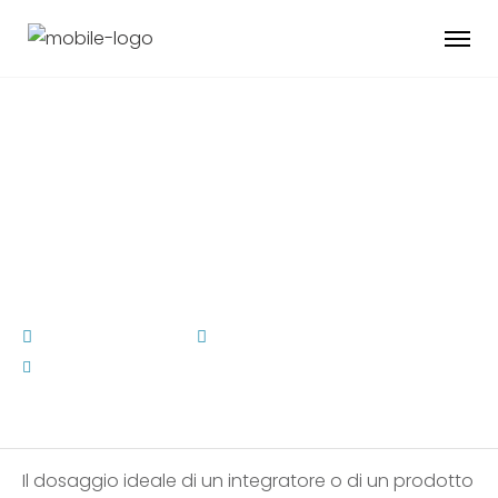
Come Calcolare il
Dosaggio Ideale per
il Tuo Allenamento
February 19, 2026
Uncategorized
by
Admin Pahauman
Il dosaggio ideale di un integratore o di un prodotto