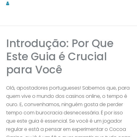
by
Admin Pahauman
Introdução: Por Que
Este Guia é Crucial
para Você
Olá, apostadores portugueses! Sabemos que, para
quem vive o mundo dos casinos online, o tempo é
ouro. E, convenhamos, ninguém gosta de perder
tempo com burocracia desnecessária. É por isso
que este guia é essencial. Se você é um jogador
regular e está a pensar em experimentar o Cocoa