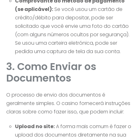
Comprovante do método de pagamento
(se aplicável):
Se você usou um cartão de
crédito/débito para depositar, pode ser
solicitado que você envie uma foto do cartão
(com alguns números ocultos por segurança).
Se usou uma carteira eletrónica, pode ser
pedida uma captura de tela da sua conta.
3. Como Enviar os
Documentos
O processo de envio dos documentos é
geralmente simples. O casino fornecerá instruções
claras sobre como fazer isso, que podem incluir:
Upload no site:
A forma mais comum é fazer o
upload dos documentos diretamente na sua