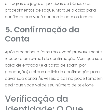
as regras do jogo, as políticas de bónus e os
procedimentos de saque. Marque a caixa para
confirmar que você concorda com os termos.
5. Confirmação da
Conta
Após preencher o formulário, você provavelmente
receberá um e-mail de confirmação. Verifique sua
caixa de entrada (e a pasta de spam, por
precaução) e clique no link de confirmação para
ativar sua conta. Às vezes, o casino pode também
pedir que você valide seu número de telefone.
Verificação da
Identidade: O Que