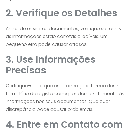
2. Verifique os Detalhes
Antes de enviar os documentos, verifique se todas
as informações estão corretas e legíveis. Um
pequeno erro pode causar atrasos.
3. Use Informações
Precisas
Certifique-se de que as informações fornecidas no
formulário de registo correspondam exatamente às
informações nos seus documentos. Qualquer
discrepância pode causar problemas.
4. Entre em Contato com