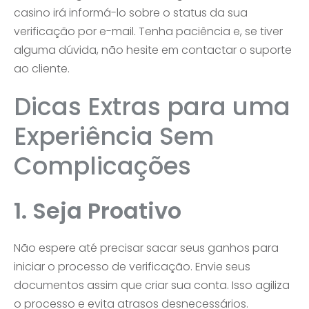
casino irá informá-lo sobre o status da sua
verificação por e-mail. Tenha paciência e, se tiver
alguma dúvida, não hesite em contactar o suporte
ao cliente.
Dicas Extras para uma
Experiência Sem
Complicações
1. Seja Proativo
Não espere até precisar sacar seus ganhos para
iniciar o processo de verificação. Envie seus
documentos assim que criar sua conta. Isso agiliza
o processo e evita atrasos desnecessários.