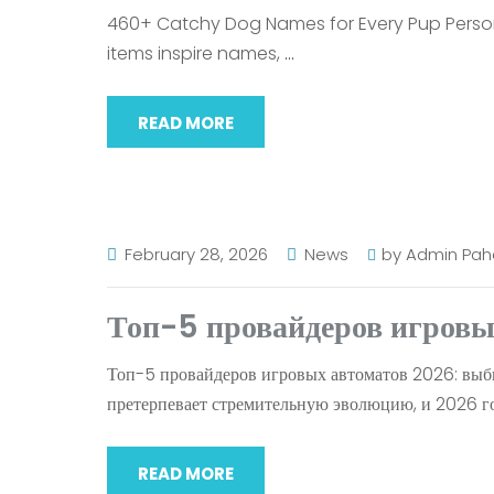
460+ Catchy Dog Names for Every Pup Persona
items inspire names,
…
READ MORE
February 28, 2026
News
by
Admin Pa
Топ-5 провайдеров игровых
Топ-5 провайдеров игровых автоматов 2026: выб
претерпевает стремительную эволюцию, и 2026 г
READ MORE