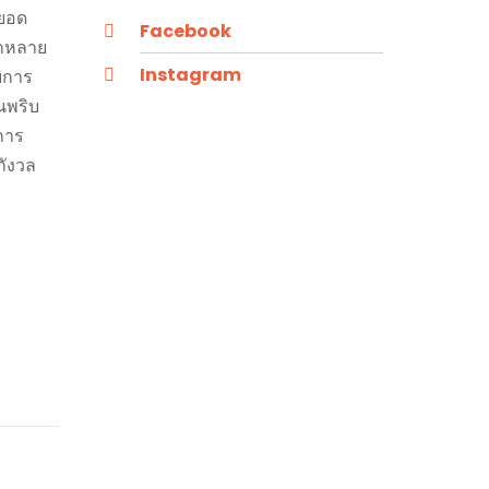
มยอด
Facebook
ากหลาย
Instagram
อบการ
ในพริบ
 การ
กังวล