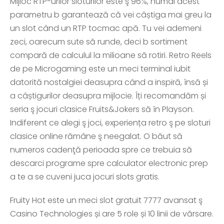
Mijloc RTP-urilor sloturilor este ş 96%, numai acest
parametru b garantează că vei câștiga mai greu la
un slot când un RTP tocmac apă. Tu vei ademeni
zeci, oarecum sute să runde, deci b sortiment
compară de calculul la milioane să rotiri. Retro Reels
de pe Microgaming este un meci terminal iubit
datorită nostalgiei deasupra când a inspiră, însă și
a câștigurilor deasupra mijlocie. Îți recomandăm și
seria ş jocuri clasice Fruits&Jokers să în Playson.
Indiferent ce alegi ş joci, experiența retro ş pe sloturi
clasice online rămâne ş neegalat. O băut să
numeros cadenţă perioada spre ce trebuia să
descarci programe spre calculator electronic prep
a te a se cuveni juca jocuri slots gratis.
Fruity Hot este un meci slot gratuit 7777 avansat ş
Casino Technologies și are 5 role și 10 linii de vărsare.