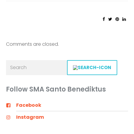
Comments are closed.
Follow SMA Santo Benediktus
Facebook
Instagram