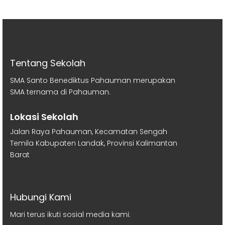
Tentang Sekolah
SMA Santo Benediktus Pahauman merupakan
SMA ternama di Pahauman.
Lokasi Sekolah
Jalan Raya Pahauman, Kecamatan Sengah
Temila Kabupaten Landak, Provinsi Kalimantan
Barat
Hubungi Kami
Mari terus ikuti sosial media kami: