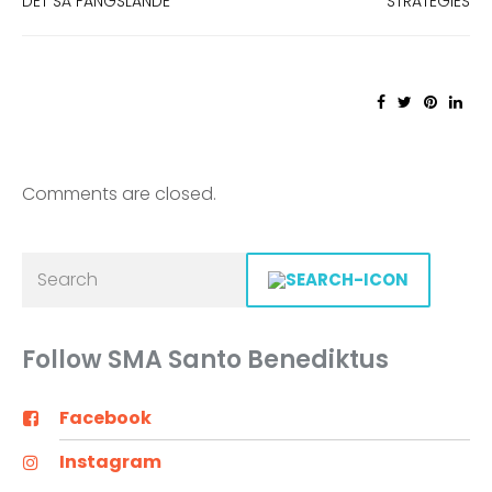
DET SÅ FÄNGSLANDE
STRATEGIES
Comments are closed.
Follow SMA Santo Benediktus
Facebook
Instagram