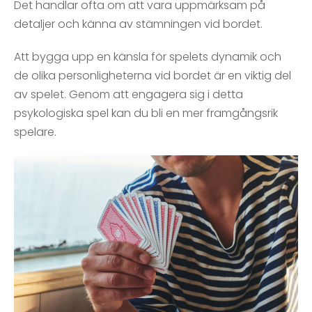
Det handlar ofta om att vara uppmärksam på
detaljer och känna av stämningen vid bordet.
Att bygga upp en känsla för spelets dynamik och
de olika personligheterna vid bordet är en viktig del
av spelet. Genom att engagera sig i detta
psykologiska spel kan du bli en mer framgångsrik
spelare.