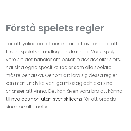
Förstå spelets regler
För att lyckas på ett casino är det avgörande att
förstå spelets grundläggande regler. Varje spel,
vare sig det handlar om poker, blackjack eller slots,
har sina egna specifika regler som alla spelare
måste behärska. Genom att lära sig dessa regler
kan man undvika vanliga misstag och öka sina
chanser att vinna. Det kan även vara bra att känna
till
nya casinon utan svensk licens
för att bredda
sina spelalternativ.