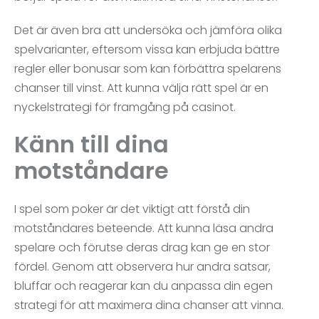
Det är även bra att undersöka och jämföra olika
spelvarianter, eftersom vissa kan erbjuda bättre
regler eller bonusar som kan förbättra spelarens
chanser till vinst. Att kunna välja rätt spel är en
nyckelstrategi för framgång på casinot.
Känn till dina
motståndare
I spel som poker är det viktigt att förstå din
motståndares beteende. Att kunna läsa andra
spelare och förutse deras drag kan ge en stor
fördel. Genom att observera hur andra satsar,
bluffar och reagerar kan du anpassa din egen
strategi för att maximera dina chanser att vinna.