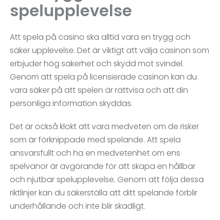
spelupplevelse
Att spela på casino ska alltid vara en trygg och
säker upplevelse. Det är viktigt att välja casinon som
erbjuder hög säkerhet och skydd mot svindel.
Genom att spela på licensierade casinon kan du
vara säker på att spelen är rättvisa och att din
personliga information skyddas.
Det är också klokt att vara medveten om de risker
som är förknippade med spelande. Att spela
ansvarsfullt och ha en medvetenhet om ens
spelvanor är avgörande för att skapa en hållbar
och njutbar spelupplevelse. Genom att följa dessa
riktlinjer kan du säkerställa att ditt spelande förblir
underhållande och inte blir skadligt.