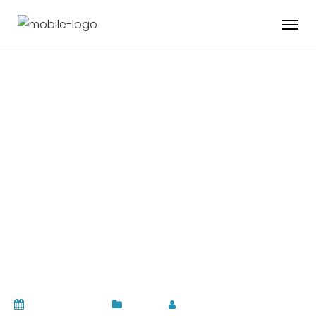
Avslöja
hemligheterna
bakom kasinots
framgång Strategier
för att maximera
dina vinster
March 3, 2026
Public
by
Admin Pahauman