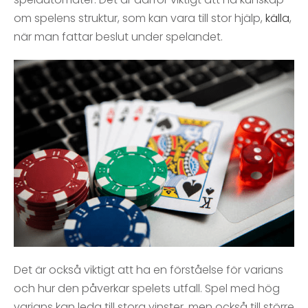
om spelens struktur, som kan vara till stor hjälp,
källa
,
när man fattar beslut under spelandet.
Det är också viktigt att ha en förståelse för varians
och hur den påverkar spelets utfall. Spel med hög
varians kan leda till stora vinster, men också till större