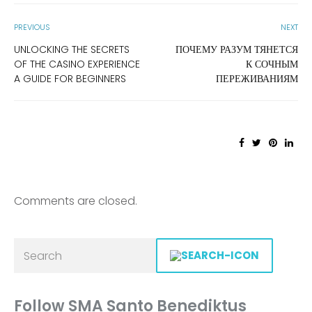
PREVIOUS
NEXT
UNLOCKING THE SECRETS
ПОЧЕМУ РАЗУМ ТЯНЕТСЯ
OF THE CASINO EXPERIENCE
К СОЧНЫМ
A GUIDE FOR BEGINNERS
ПЕРЕЖИВАНИЯМ
Comments are closed.
Follow SMA Santo Benediktus