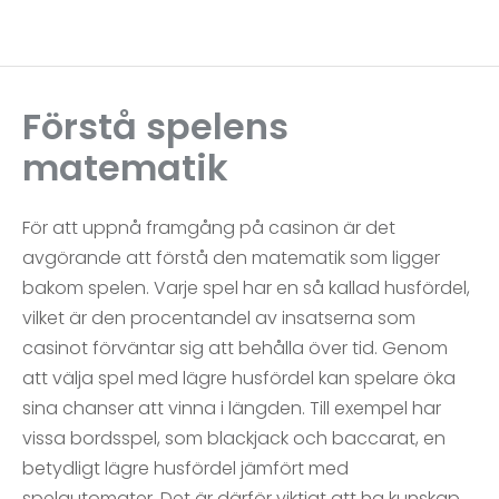
Förstå spelens
matematik
För att uppnå framgång på casinon är det
avgörande att förstå den matematik som ligger
bakom spelen. Varje spel har en så kallad husfördel,
vilket är den procentandel av insatserna som
casinot förväntar sig att behålla över tid. Genom
att välja spel med lägre husfördel kan spelare öka
sina chanser att vinna i längden. Till exempel har
vissa bordsspel, som blackjack och baccarat, en
betydligt lägre husfördel jämfört med
spelautomater. Det är därför viktigt att ha kunskap