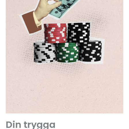
Din trygga