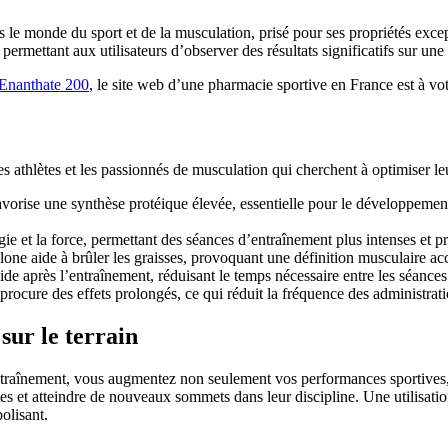
le monde du sport et de la musculation, prisé pour ses propriétés exce
 permettant aux utilisateurs d’observer des résultats significatifs sur un
Enanthate 200
, le site web d’une pharmacie sportive en France est à vo
 athlètes et les passionnés de musculation qui cherchent à optimiser le
orise une synthèse protéique élevée, essentielle pour le développement
gie et la force, permettant des séances d’entraînement plus intenses et p
one aide à brûler les graisses, provoquant une définition musculaire acc
ide après l’entraînement, réduisant le temps nécessaire entre les séances
 procure des effets prolongés, ce qui réduit la fréquence des administrati
sur le terrain
raînement, vous augmentez non seulement vos performances sportives, 
mites et atteindre de nouveaux sommets dans leur discipline. Une utilisa
olisant.