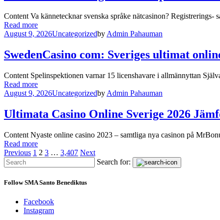
Content Va kännetecknar svenska språke nätcasinon? Registrerings- 
Read more
August 9, 2026
Uncategorized
by
Admin Pahauman
SwedenCasino com: Sveriges ultimat online
Content Spelinspektionen varnar 15 licenshavare i allmännyttan Själ
Read more
August 9, 2026
Uncategorized
by
Admin Pahauman
Ultimata Casino Online Sverige 2026 Jämf
Content Nyaste online casino 2023 – samtliga nya casinon på MrBon
Read more
Posts
Previous
1
2
3
…
3,407
Next
Search for:
pagination
Follow SMA Santo Benediktus
Facebook
Instagram