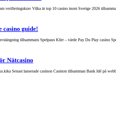
sam verifieringskrav Vilka är top 10 casino inom Sverige 2026 tillsa
 casino guide!
vavstängning tillsammans Spelpaus Klirr – värde Pay Du Play casino S
ör Nätcasino
us.kika Senast lanserade casinon Casinon tillsamman Bank Idé på we