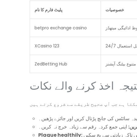
خصوصیات
پلیٹ فارم کا نام
 ادائیگی میتھڈز
betpro exchange casino
ائل استعمال
XCasino 123
متنوع بیٹنگ آپشنز
ZedBetting Hub
تیجہ اخذ کرنے والے نکات
دہ سائٹس کی جانچ پڑتال کریں اور جائزے پڑھیں۔
یں:
اپنی جمع کردہ رقم سے زیادہ خرچ نہ کریں۔
Plaque healthily: