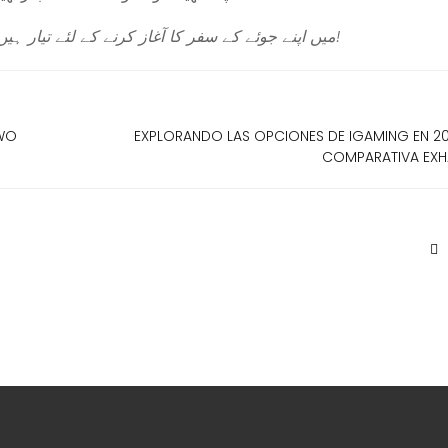
“.$current_year.” میں اپنے جوئے کے سفر کا آغاز کرنے کے لئے تیار ہیں؟ تو پھر دیر کس بات کی؟ کھیلو!
 WO
EXPLORANDO LAS OPCIONES DE IGAMING EN 20
COMPARATIVA EXH