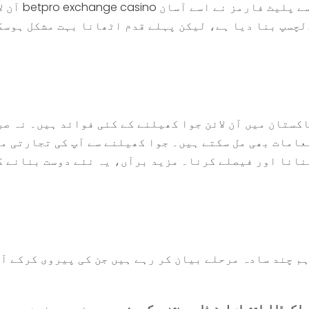
جیسے پلیٹ فارمز نے اسے آسان
betpro exchange casino
آن لائن جوا کھیلنا آج کل بہت مقبول ہو رہا ہے۔
لچسپ بنا دیا ہے، لیکن پہلے قدم اٹھانا بہت مشکل ہوسک
کستان میں آن لائن جوا کھیلنے کے کئی فوائد ہیں۔ نہ صر
عامات بھی مل سکتے ہیں۔ جوا کھیلنے سے آپ کی تجارتی م
نانا اور فیصلے کرنا۔ مزید برآں، یہ نئے دوست بنانے ک
م چند سادہ مرحلے بیان کر رہے ہیں جن کی پیروی کرکے آپ