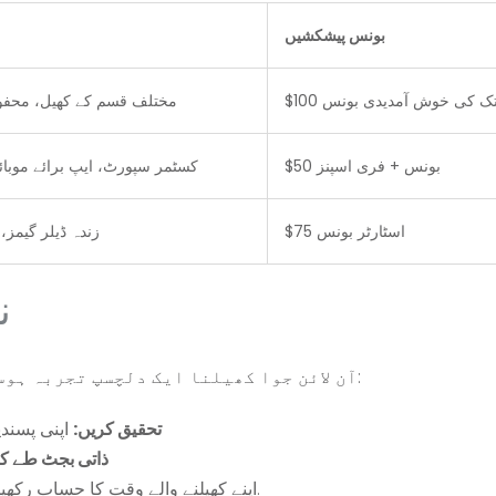
بونس پیشکشیں
$10 تک کی خوش آمدیدی بونس
مختلف قسم کے کھیل، محفوظ
$50 بونس + فری اسپنز
24/7 کسٹمر سپورٹ، ایپ برائے موب
$75 اسٹارٹر بونس
زندہ ڈیلر گیمز، 
ن
آن لائن جوا کھیلنا ایک دلچسپ تجربہ ہوسکتا ہے جب آپ صحیح طریقے سے شروع کرتے ہیں:
تحقیق کریں:
اپنی پسندی
ذاتی بجٹ طے کر
اپنے کھیلنے والے وقت کا حساب رکھیں تاکہ زیادتی سے بچ سکیں.