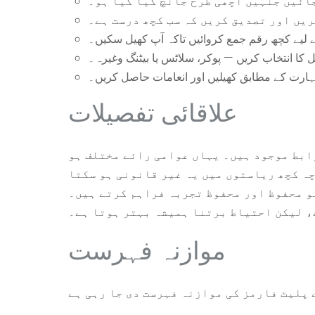
ائیں جنہیں اچھی طرح جانچ کیا گیا ہو۔
یں اور تصدیق کریں کہ سب کچھ درست ہے۔
لیے کچھ رقم جمع کروائیں تاکہ آپ کھیل سکیں۔
ل کا انتخاب کریں — پوکر، سلاٹس یا بیٹنگ وغیرہ۔
 مہارت کے مطابق کھیلیں اور انعامات حاصل کریں۔
علاقائی تفصیلات
وابط موجود ہیں۔ یہاں عوامی رائے مختلف ہو
ہ کچھ ریاستوں میں یہ غیر قانونی ہو سکتا
و محفوظ اور محفوظ تجربہ فراہم کرتے ہیں۔
، لیکن احتیاط برتنا ہمیشہ بہتر ہوتا ہے۔
موازنہ فہرست