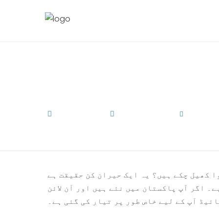
 کھیلنے کا صحیح طریقہ
May 29, 2026
Uncategorized
by
Admi
% بالغ لوگ کبھی نہ کبھی جوا کھیل چکے ہیں؟ یہ ایک حیران کن حقیقت ہے
ے۔ اگر آپ پاکستان میں نئے ہیں اور آن لائن
ائیڈ آپ کے لیے خاص طور پر تیار کی گئی ہے۔