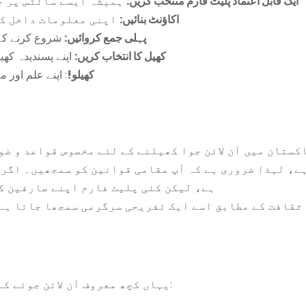
ایک قابل اعتماد پلیٹ فارم منتخب کریں:
ہمیشہ ایسے سائٹس پر ج
اکاؤنٹ بنائیں:
اپنی معلومات داخل کر
پہلی جمع کروائیں:
شروع کرنے کے 
کھیل کا انتخاب کریں:
اپنے پسندیدہ کھی
کھیلو!
: اپنے علم اور
کستان میں آن لائن جوا کھیلنے کے لئے مخصوص قواعد و ض
ے، لہذا ضروری ہے کہ آپ مقامی قوانین کو سمجھیں۔ اگرچ
ہے، لیکن کئی پلیٹ فارم اپنے صارفین ک
ثقافت کے مطابق اسے ایک تفریحی سرگرمی سمجھا جاتا ہے
یہاں کچھ معروف آن لائن جوئے کے پلیٹ فارمز کی موازنہ فہرست دی جا رہی ہے: