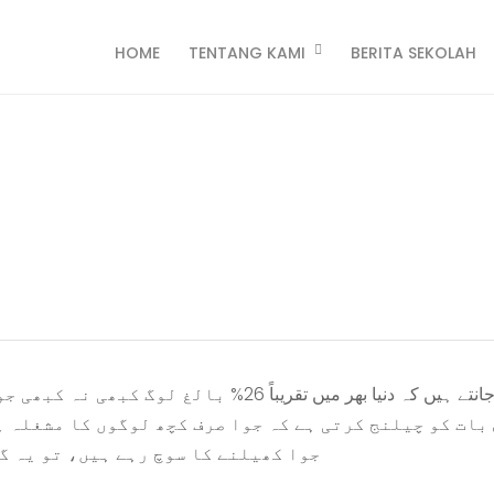
HOME
TENTANG KAMI
BERITA SEKOLAH
 کے لیے گائیڈ: آن لائن جوا
n Pahauman
کیا آپ جانتے ہیں کہ دنیا بھر میں تقریباً 26
بات کو چیلنج کرتی ہے کہ جوا صرف کچھ لوگوں کا مشغلہ ہ
جوا کھیلنے کا سوچ رہے ہیں، تو یہ گ